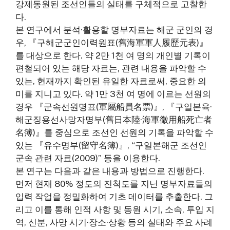
강제동원된 조선인들의 실태를 구체적으로 고찰한
다.
본 연구에서 분석·활용할 명부자료는 해군 군인의 경
우, 『구해군군인이력원표(舊海軍軍人履歷元表)』
를 대상으로 한다. 약 2만 1천 여 명의 개인별 기록이
편철되어 있는 해당 자료는, 관련 내용을 파악할 수
있는, 현재까지 확인된 유일한 자료로써, 중요한 의
미를 지니고 있다. 약 1만 3천 여 명에 이르는 선원의
경우 『군속선원명표(軍屬船員名票)』, 『구일본육·
해군징용선사망자명부(舊日本陸·海軍徵用船死亡者
名簿)』를 중심으로 조선인 선원의 기록을 파악할 수
있는 『유수명부(留守名簿)』, “구일본해군 조선인
군속 관련 자료(2009)” 등을 이용한다.
본 연구는 다음과 같은 내용과 방법으로 진행한다.
먼저 현재 80% 정도의 진척도를 지닌 명부자료들의
입력 작업을 정밀화하여 기초 데이터를 추출한다. 그
리고 이를 통해 인적 사항 및 동원 시기, 소속, 투입 지
역, 신분, 사망 시기·장소·상황 등의 실태와 주요 사례