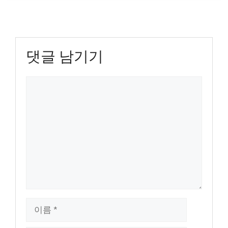
댓글 남기기
댓
글
이
름