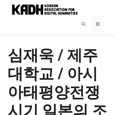
컨
텐
츠
로
메
건
너
뉴
뛰
기
심재욱 / 제주
대학교 / 아시
아태평양전쟁
시기 일본의 조