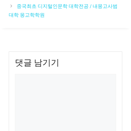
고
중국최초 디지털인문학 대학전공 / 내몽고사범
리
대학 몽고학학원
댓글 남기기
댓
글