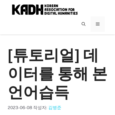
컨
텐
츠
로
메
건
너
뉴
뛰
기
[튜토리얼] 데
이터를 통해 본
언어습득
2023-06-08
작성자:
김병준