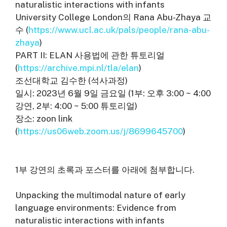
naturalistic interactions with infants
University College London의 Rana Abu-Zhaya 교
수 (
https://www.ucl.ac.uk/pals/people/rana-abu-
zhaya
)
PART II: ELAN 사용법에 관한 튜토리얼
(
https://archive.mpi.nl/tla/elan
)
조선대학교 김수한 (석사과정)
일시: 2023년 6월 9일 금요일 (1부: 오후 3:00 ~ 4:00
강연, 2부: 4:00 ~ 5:00 튜토리얼)
장소: zoon link
(
https://us06web.zoom.us/j/8699645700
)
1부 강연의 초록과 포스터를 아래에 첨부합니다.
Unpacking the multimodal nature of early
language environments: Evidence from
naturalistic interactions with infants