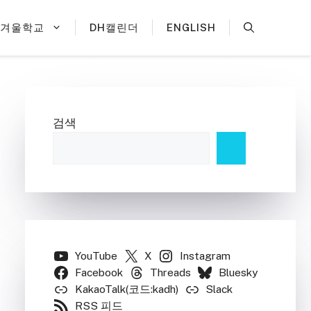
H겨울학교
DH캘린더
ENGLISH
검색
YouTube
X
Instagram
Facebook
Threads
Bluesky
KakaoTalk(코드:kadh)
Slack
RSS 피드