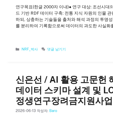
연구목표(한글 2000자 이내)● 연구 대상: 조선시대
드 기반 RDF 데이터 구축: 전통 지식 자원의 인물
하되, 상충하는 기술들을 출처와 해석 과정의 투명성
를 분리하여 기록함으로써 데이터의 과도한 사실화를 구
카
NRF_박사
댓글 남기기
테
고
리
신은선 / AI 활용 고문헌
데이터 스키마 설계 및 LO
정생연구장려금지원사업
2026-06-13
작성자:
Baro