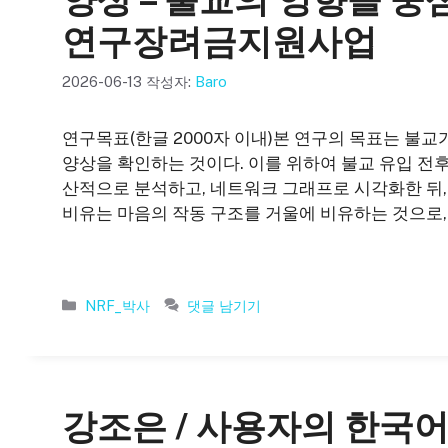
연구장려금지원사업
2026-06-13
작성자:
Baro
연구목표(한글 2000자 이내)본 연구의 목표는 불교
양상을 확인하는 것이다. 이를 위하여 불교 유입 전
산적으로 분석하고, 네트워크 그래프로 시각화한 뒤,
비유는 마음의 작동 구조를 거울에 비유하는 것으로,
카
NRF_박사
댓글 남기기
테
고
리
강조은 / 사용자의 한국어