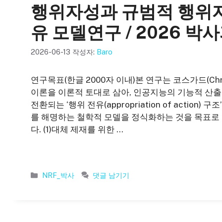
행위자성과 규범적 행위자
유 모델연구 / 2026
2026-06-13
작성자:
Baro
연구목표(한글 2000자 이내)본 연구는 코스가드(Christine
이론을 이론적 토대로 삼아, 인공지능의 기능적 산출
전환되는 ‘행위 전유(appropriation of actio
를 해명하는 철학적 모델을 정식화하는 것을 목표로 
다. (1)대체 제재를 위한 …
카
NRF_박사
댓글 남기기
테
고
리