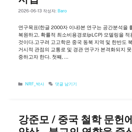
2026-06-13
작성자:
Baro
연구목표(한글 2000자 이내)본 연구는 공간분석을
복원하고, 확률적 최소비용경로(pLCP) 모델링을
것이다.고구려 고고학은 중국 동북 지역 및 한반도 
거시적 관점의 교통로 및 경관 연구가 본격화되지 못했다
중하고자 한다. 첫째, …
카
NRF_박사
댓글 남기기
테
고
리
강준모 / 중국 철학 문헌
양상 – 불교의 영향을 중심