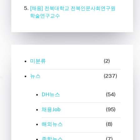
[채용] 전북대학교 전북인문사회연구원
학술연구교수
미분류
(2)
뉴스
(237)
DH뉴스
(54)
채용Job
(95)
해외뉴스
(8)
종합뉴스
(7)