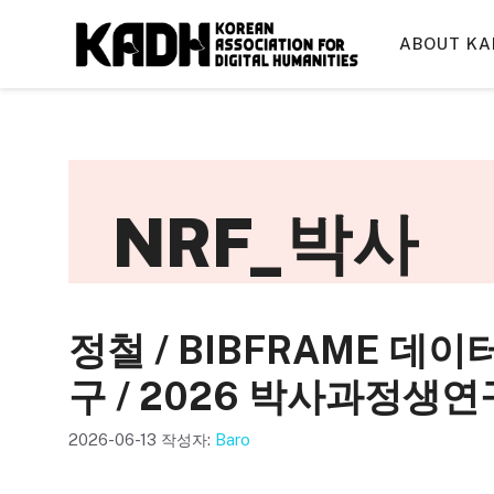
컨
텐
ABOUT KA
츠
로
건
너
뛰
기
NRF_박사
정철 / BIBFRAME 데이
구 / 2026 박사과정
2026-06-13
작성자:
Baro