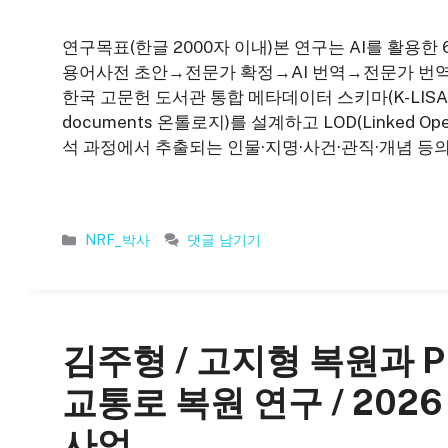
연구목표(한글 2000자 이내)본 연구는 AI를 활용한
용어사전 초안→전문가 확정→AI 번역→전문가 번역
한국 고문헌 도서관 통합 메타데이터 스키마(K-LISA, Korean
documents 온톨로지)를 설계하고 LOD(Linked 
석 과정에서 추출되는 인물·지명·사건·관직·개념 등의
카
NRF_박사
댓글 남기기
테
고
리
김주형 / 고지형 복원과 
교통로 복원 연구 / 2
사업