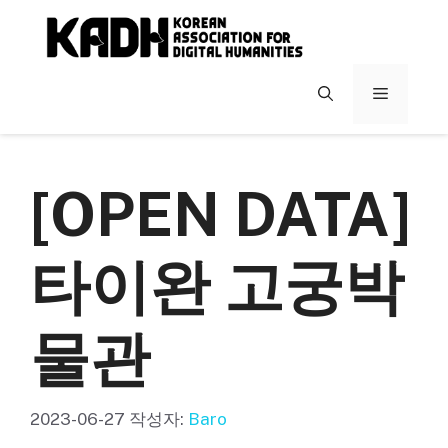
컨
텐
츠
로
메
건
너
뉴
뛰
기
[OPEN DATA]
타이완 고궁박
물관
2023-06-27
작성자:
Baro