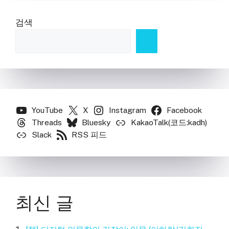
검색
YouTube
X
Instagram
Facebook
Threads
Bluesky
KakaoTalk(코드:kadh)
Slack
RSS 피드
최신 글