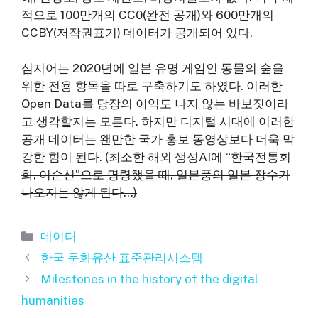
적으로 100만개의 CC0(완전 공개)와 600만개의
CCBY(저작권표기) 데이터가 공개되어 있다.
심지어는 2020년에 일본 유명 게임인 동물의 숲을
위한 전용 항목을 따로 구축하기도 하였다. 이러한
Open Data를 당장의 이익도 나지 않는 바보짓이라
고 생각할지는 모른다. 하지만 디지털 시대에 이러한
공개 데이터는 왠만한 국가 홍보 동영상보다 더욱 막
강한 힘이 된다.
(최소한 해외 생성AI에 “한국전통회
화, 이순신”으로 명령했을 때, 일본풍의 일본 장수가
나오지는 않게 된다…)
카
데이터
테
한국 문화유산 표준관리시스템
고
Milestones in the history of the digital
리
humanities