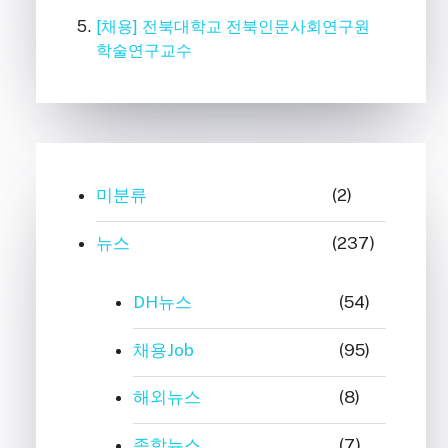
[채용] 전북대학교 전북인문사회연구원
학술연구교수
미분류
(2)
뉴스
(237)
DH뉴스
(54)
채용Job
(95)
해외뉴스
(8)
종합뉴스
(7)