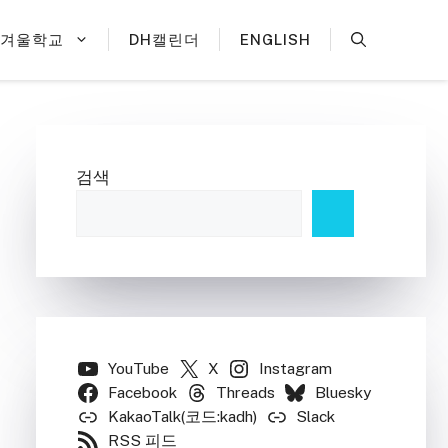
H겨울학교
DH캘린더
ENGLISH
검색
YouTube
X
Instagram
Facebook
Threads
Bluesky
KakaoTalk(코드:kadh)
Slack
RSS 피드