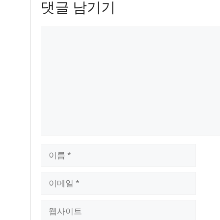
댓글 남기기
댓
글
이
름
이
메
일
웹
사