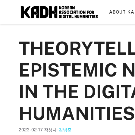
컨
텐
ABOUT KA
츠
로
건
THEORYTELL
너
뛰
기
EPISTEMIC 
IN THE DIGIT
HUMANITIES
2023-02-17
작성자:
김병준