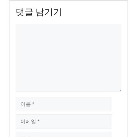
댓글 남기기
댓
글
이
름
이
메
일
웹