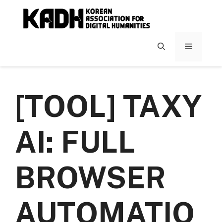
컨
텐
츠
로
메
건
너
뉴
뛰
기
[TOOL] TAXY
AI: FULL
BROWSER
AUTOMATIO