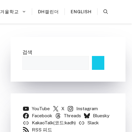
H겨울학교
DH캘린더
ENGLISH
검색
YouTube
X
Instagram
Facebook
Threads
Bluesky
KakaoTalk(코드:kadh)
Slack
RSS 피드