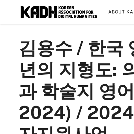
컨
텐
ABOUT KA
츠
로
건
김용수 / 한국 
너
뛰
기
년의 지형도: 
과 학술지 영어
2024) / 2