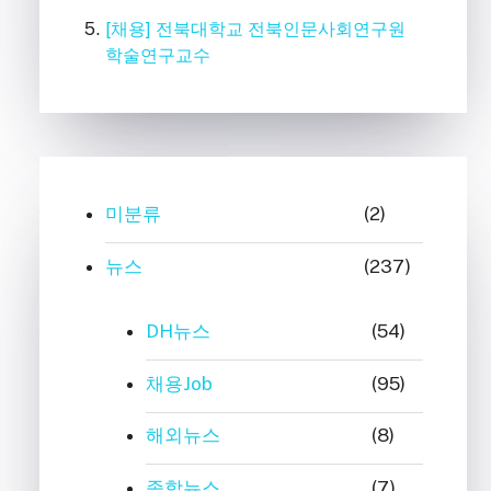
[채용] 전북대학교 전북인문사회연구원
학술연구교수
미분류
(2)
뉴스
(237)
DH뉴스
(54)
채용Job
(95)
해외뉴스
(8)
종합뉴스
(7)