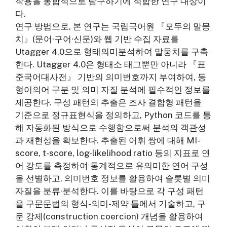
작용을 통합적으로 탐구하기에 적합한 연구 대상이
다.
연구 방법으로, 본 연구는 국립국어원 『모두의 말뭉
치』(문어·구어·신문)와 웹 기반 수집 자료를
Utagger 4.0으로 형태의미분석하여 말뭉치를 구축
한다. Utagger 4.0은 형태소 태그뿐만 아니라 『표
준국어대사전』 기반의 의미번호까지 부여하여, 동
형이의어 구분 및 의미 자질 분석에 필수적인 정보를
제공한다. 구성 패턴의 추출은 조사 결합형 패턴을
기준으로 정규표현식을 정의하고, Python 코드를 통
해 자동화된 방식으로 수행함으로써 분석의 객관성
과 재현성을 확보한다. 추출된 어휘 쌍에 대해 MI-
score, t-score, log-likelihood ratio 등의 지표로 연
어 강도를 측정하여 통계적으로 유의미한 연어 구성
을 선별하고, 의미번호 정보를 활용하여 슬롯별 의미
자질을 분류·분석한다. 이를 바탕으로 각 구성 패턴
을 구문문법의 형식-의미-제약 틀에서 기술하고, 구
문 강제(construction coercion) 개념을 활용하여