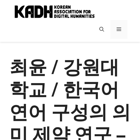
컨
텐
츠
로
메
건
너
뉴
뛰
기
최윤 / 강원대
학교 / 한국어
연어 구성의 의
미 제약 연구 –