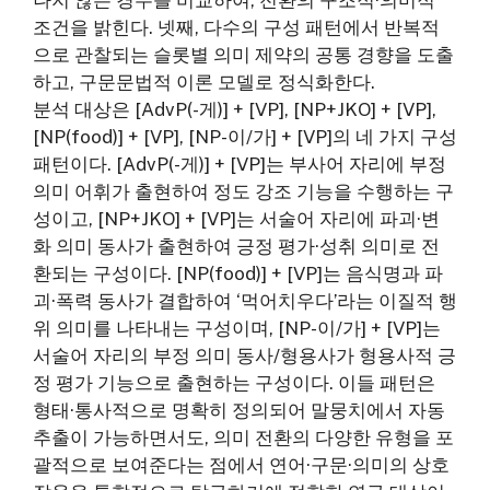
조건을 밝힌다. 넷째, 다수의 구성 패턴에서 반복적
으로 관찰되는 슬롯별 의미 제약의 공통 경향을 도출
하고, 구문문법적 이론 모델로 정식화한다.
분석 대상은 [AdvP(-게)] + [VP], [NP+JKO] + [VP],
[NP(food)] + [VP], [NP-이/가] + [VP]의 네 가지 구성
패턴이다. [AdvP(-게)] + [VP]는 부사어 자리에 부정
의미 어휘가 출현하여 정도 강조 기능을 수행하는 구
성이고, [NP+JKO] + [VP]는 서술어 자리에 파괴·변
화 의미 동사가 출현하여 긍정 평가·성취 의미로 전
환되는 구성이다. [NP(food)] + [VP]는 음식명과 파
괴·폭력 동사가 결합하여 ‘먹어치우다’라는 이질적 행
위 의미를 나타내는 구성이며, [NP-이/가] + [VP]는
서술어 자리의 부정 의미 동사/형용사가 형용사적 긍
정 평가 기능으로 출현하는 구성이다. 이들 패턴은
형태·통사적으로 명확히 정의되어 말뭉치에서 자동
추출이 가능하면서도, 의미 전환의 다양한 유형을 포
괄적으로 보여준다는 점에서 연어·구문·의미의 상호