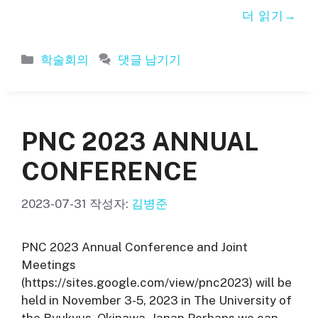
더 읽기
카
학술회의
댓글 남기기
테
고
리
PNC 2023 ANNUAL
CONFERENCE
2023-07-31
작성자:
김병준
PNC 2023 Annual Conference and Joint
Meetings
(https://sites.google.com/view/pnc2023) will be
held in November 3-5, 2023 in The University of
the Ryukyus, Okinawa, Japan.Perhaps we can