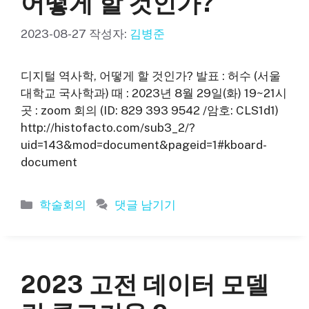
어떻게 할 것인가?
2023-08-27
작성자:
김병준
디지털 역사학, 어떻게 할 것인가? 발표 : 허수 (서울
대학교 국사학과) 때 : 2023년 8월 29일(화) 19~21시
곳 : zoom 회의 (ID: 829 393 9542 /암호: CLS1d1)
http://histofacto.com/sub3_2/?
uid=143&mod=document&pageid=1#kboard-
document
카
학술회의
댓글 남기기
테
고
리
2023 고전 데이터 모델