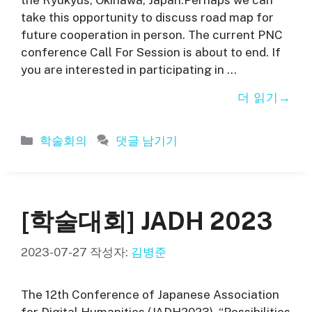
take this opportunity to discuss road map for
future cooperation in person. The current PNC
conference Call For Session is about to end. If
you are interested in participating in …
더 읽기
카
학술회의
댓글 남기기
테
고
리
[학술대회] JADH 2023
2023-07-27
작성자:
김병준
The 12th Conference of Japanese Association