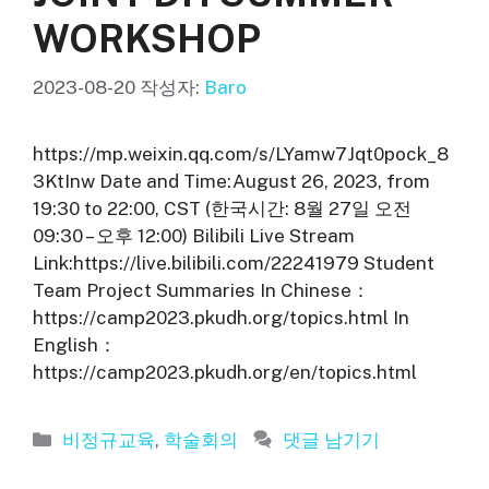
WORKSHOP
2023-08-20
작성자:
Baro
https://mp.weixin.qq.com/s/LYamw7Jqt0pock_8
3KtInw Date and Time:August 26, 2023, from
19:30 to 22:00, CST (한국시간: 8월 27일 오전
09:30 – 오후 12:00) Bilibili Live Stream
Link:https://live.bilibili.com/22241979 Student
Team Project Summaries In Chinese：
https://camp2023.pkudh.org/topics.html In
English：
https://camp2023.pkudh.org/en/topics.html
카
비정규교육
,
학술회의
댓글 남기기
테