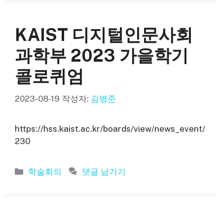
고
리
KAIST 디지털인문사회
과학부 2023 가을학기
콜로퀴엄
2023-08-19
작성자:
김병준
https://hss.kaist.ac.kr/boards/view/news_event/
230
카
학술회의
댓글 남기기
테
고
리