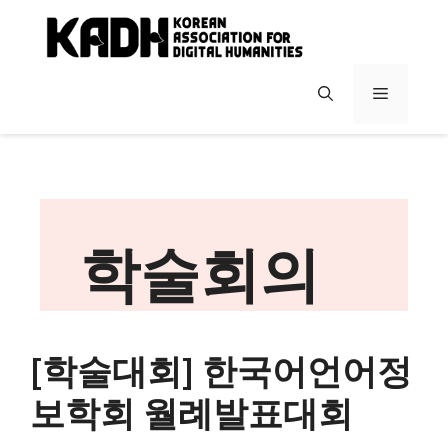
컨
텐
츠
로
메
건
너
뉴
뛰
기
학술회의
[학술대회] 한국어언어정
보학회 월례발표대회