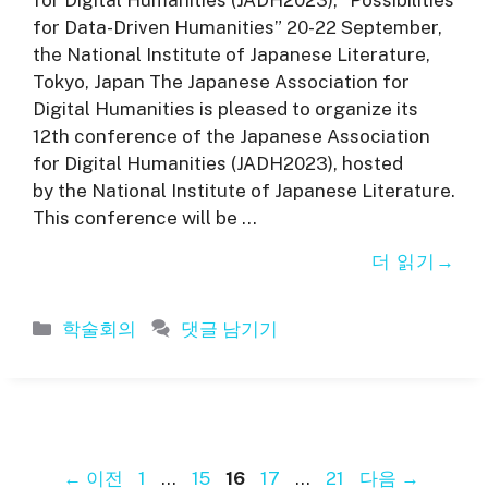
for Digital Humanities (JADH2023), “Possibilities
for Data-Driven Humanities” 20-22 September,
the National Institute of Japanese Literature,
Tokyo, Japan The Japanese Association for
Digital Humanities is pleased to organize its
12th conference of the Japanese Association
for Digital Humanities (JADH2023), hosted
by the National Institute of Japanese Literature.
This conference will be …
더 읽기
카
학술회의
댓글 남기기
테
고
리
페
페
페
페
페
←
이전
1
…
15
16
17
…
21
다음
→